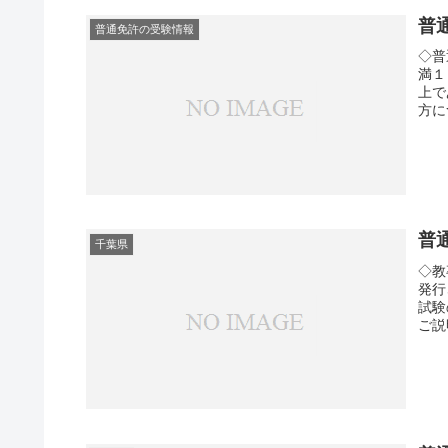
普
普通免許の受験情報
◇普
満１
上で
方に
普
千葉県
◇教
発行
試験
ご説