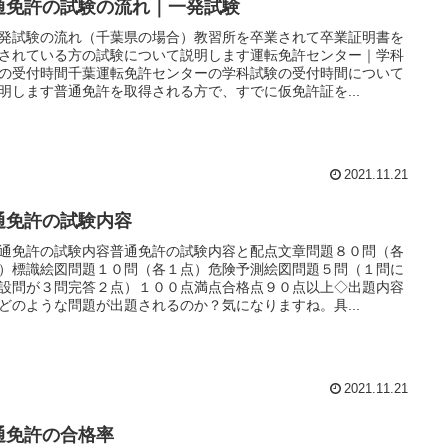
通免許の試験の流れ｜一発試験
発試験の流れ（千葉県の場合）教習所を卒業されて卒業証明書を
されている方の試験について説明します運転免許センター｜学科
の受付時間千葉運転免許センターの学科試験の受付時間について
明します普通免許を取得される方で、すでに仮免許証を...
2021.11.21
通免許の試験内容
通免許の試験内容普通免許の試験内容と配点文章問題８０問（各
）標識絵図問題１０問（各１点）危険予測絵図問題５問（１問に
設問が３問完答２点）１００点満点合格点９０点以上◇出題内容
どのような問題が出題されるのか？気になりますね。具...
2021.11.21
通免許の合格率