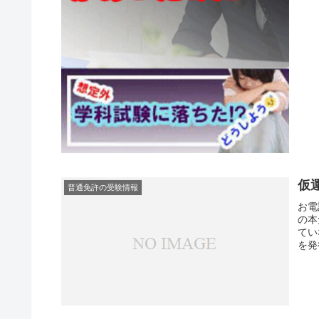
仮
普通免許の受験情報
お電
の本
てい
を発