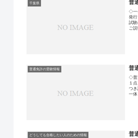
普
千葉県
◇一
発行
試験
ご説
普
普通免許の受験情報
◇普
１点
つき
一体
普
どうしても合格したい人のための情報